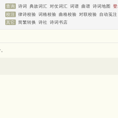
查询
诗词
典故词汇
对仗词汇
词谱
曲谱
诗词地图
登
校注
律诗校验
词格校验
曲格校验
对联校验
自动笺注
其它
简繁转换
诗社
诗词书店
考。