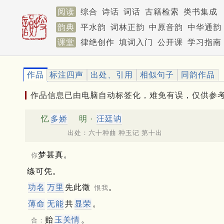
阅读
综合
诗话
词话
古籍检索
类书集成
韵典
平水韵
词林正韵
中原音韵
中华通韵
课堂
律绝创作
填词入门
公开课
学习指南
作品
标注四声
出处、引用
相似句子
同韵作品
作品信息已由电脑自动标签化，难免有误，仅供参
忆
多娇
明 ·
汪廷讷
出处：六十种曲 种玉记 第十出
梦甚真。
你
绦可凭。
功名
万里
先此徵
。
恨我
薄命
无能
共
显荣
。
贻
玉关
情
。
合：