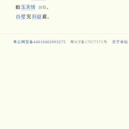
贻
玉关
情
。
拚取
白璧
完
归赵
庭。
粤公网安备44010402003275
粤ICP备17077571号
关于本站