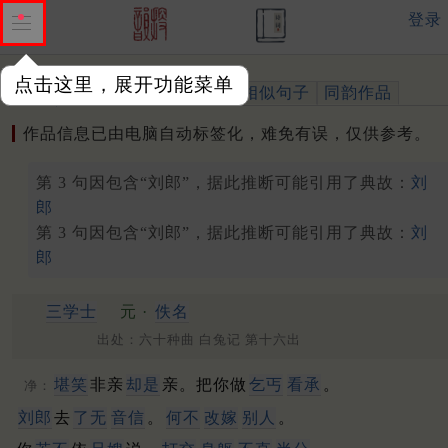
登录
点击这里，展开功能菜单
作品
标注四声
出处、引用
相似句子
同韵作品
作品信息已由电脑自动标签化，难免有误，仅供参考。
第 3 句因包含“刘郎”，据此推断可能引用了典故：
刘
郎
第 3 句因包含“刘郎”，据此推断可能引用了典故：
刘
郎
三学士
元 ·
佚名
出处：六十种曲 白兔记 第十六出
堪笑
非亲
却是
亲。把你做
乞丐
看承
。
净：
刘郎
去
了无
音信
。
何不
改嫁
别人
。