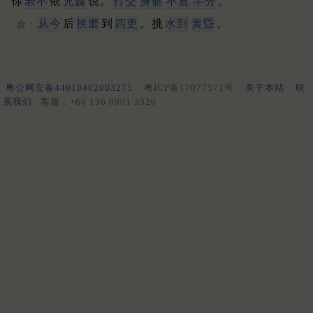
你
若不
依
兄嫂
说。
打交
身躯
不直
半分
。
从今
后
挨磨
到
四更
。挑
水到
黄昏
。
合：
粤公网安备44010402003275
粤ICP备17077571号
关于本站
联
系我们
客服：+86 136 0901 3320