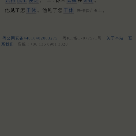
只得
慌忙
便走
。
你且
窝藏
在
僻处
。
旦：
他见了怎
干休
。他见了怎
干休
。
净作躲介丑上
粤公网安备44010402003275
粤ICP备17077571号
关于本站
联
系我们
客服：+86 136 0901 3320