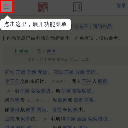
登录
点击这里，展开功能菜单
作品
标注四声
出处、引用
相似句子
同韵作品
作品信息已由电脑自动标签化，难免有误，仅供参考。
川拨棹
元 ·
佚名
出处：六十种曲 白兔记 第二十二出
闻知
三娘
分娩
无忧
。
闻知
三娘
分娩
无忧
。
李三公
交咱来问忧。
閒人
不许
入
磨房
。
内丑叫介：
听
伊家
絮絮叨叨
。听
伊家
絮絮叨叨
。
净：
睹
前望
后
。你
缘何
频
觑看
两头
。
旦：窦老。
你
缘何
频
觑看
两头
。
近前
来
问事
由。
近前
来
问事
由。
我听得
伊家
嫂嫂
絮絮叨叨
。
净：