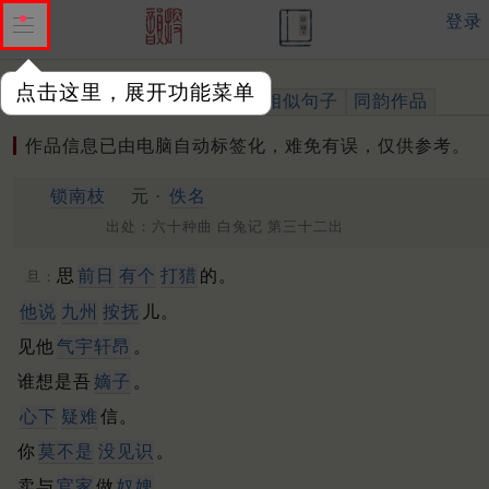
登录
点击这里，展开功能菜单
作品
标注四声
出处、引用
相似句子
同韵作品
作品信息已由电脑自动标签化，难免有误，仅供参考。
锁南枝
元 ·
佚名
出处：六十种曲 白兔记 第三十二出
思
前日
有个
打猎
的。
旦：
他说
九州
按抚
儿。
见他
气宇轩昂
。
谁想是吾
嫡子
。
心下
疑难
信。
你
莫不是
没见识
。
卖与
官家
做
奴婢
。