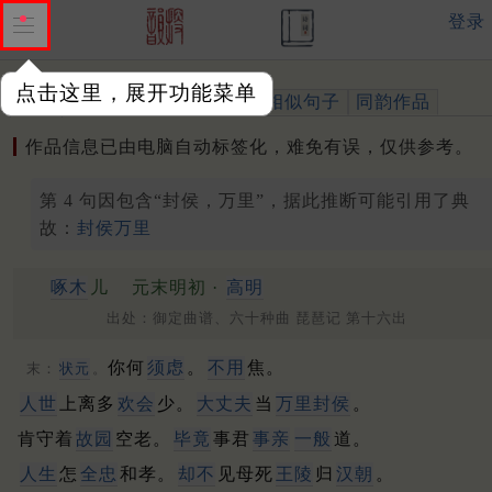
登录
点击这里，展开功能菜单
作品
标注四声
出处、引用
相似句子
同韵作品
作品信息已由电脑自动标签化，难免有误，仅供参考。
第 4 句因包含“封侯，万里”，据此推断可能引用了典
故：
封侯万里
啄木
儿
元末明初 ·
高明
出处：御定曲谱、六十种曲 琵琶记 第十六出
你何
须虑
。
不用
焦。
末：
状元
。
人世
上离多
欢会
少。
大丈夫
当
万里封侯
。
肯守着
故园
空老。
毕竟
事君
事亲
一般
道。
人生
怎
全忠
和孝。
却不
见母死
王陵
归
汉朝
。