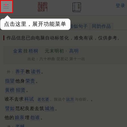
登录
点击这里，展开功能菜单
作品
标注四声
出处、引用
相似句子
同韵作品
作品信息已由电脑自动标签化，难免有误，仅供参考。
金索
挂
梧桐
元末明初 ·
高明
出处：六十种曲 琵琶记 第十一出
养子
教
读书
。
外：
指望
他身
荣贵
。
黄榜
招贤
。
谁不去求
科试
。
老乞婆
。我说个
比方
与你听。
譬如
范杞良差去筑
城池
。
他的
娘亲
埋
怨谁
。
老贼
。
净：