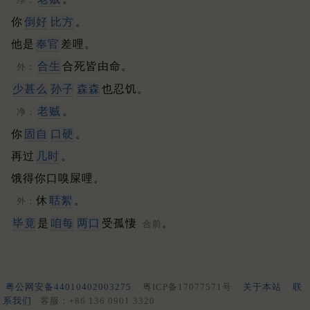
你
倒好
比方
。
他是
奉官
差哩。
合生
合死皆由命。
外：
少甚么
孙子
森森
也忍饥。
老贼
。
净：
你
固自
口硬
。
再过
几时
。
饿得你口嗅屎哩。
休
聒絮
。
外：
毕竟
是
咱每
两口
受孤悽
。
合前
粤公网安备44010402003275
粤ICP备17077571号
关于本站
联
系我们
客服：+86 136 0901 3320