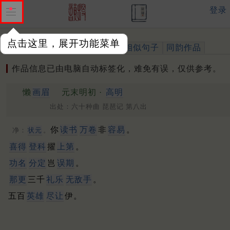
登录
点击这里，展开功能菜单
作品
标注四声
出处、引用
相似句子
同韵作品
作品信息已由电脑自动标签化，难免有误，仅供参考。
懒
画眉
元末明初 ·
高明
出处：六十种曲 琵琶记 第八出
你
读书
万卷
非
容易
。
净：
状元
。
喜得
登科
擢
上第
。
功名
分定
岂
误期
。
那更
三千
礼乐
无敌手
。
五百
英雄
尽让
伊。