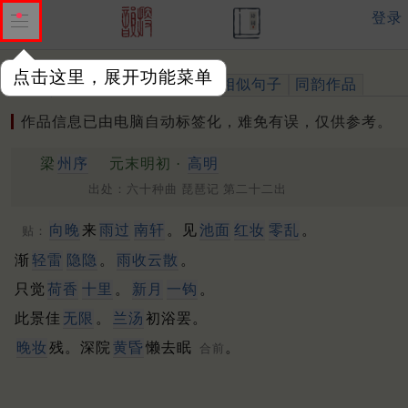
登录
点击这里，展开功能菜单
作品
标注四声
出处、引用
相似句子
同韵作品
作品信息已由电脑自动标签化，难免有误，仅供参考。
梁
州序
元末明初 ·
高明
出处：六十种曲 琵琶记 第二十二出
向晚
来
雨过
南轩
。见
池面
红妆
零乱
。
贴：
渐
轻雷
隐隐
。
雨收云散
。
只觉
荷香
十里
。
新月
一钩
。
此景佳
无限
。
兰汤
初浴罢。
晚妆
残。深院
黄昏
懒去眠
。
合前