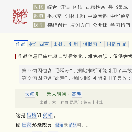
阅读
综合
诗话
词话
古籍检索
类书集成
韵典
平水韵
词林正韵
中原音韵
中华通韵
课堂
律绝创作
填词入门
公开课
学习指南
作品
标注四声
出处、引用
相似句子
同韵作品
作品信息已由电脑自动标签化，难免有误，仅供参
第 9 句因包含“毛延寿”，据此推断可能引用了典
第 9 句因包含“延寿”，据此推断可能引用了典故
太师
引
元末明初 ·
高明
出处：六十种曲 琵琶记 第三十七出
这是
街坊
谁
劣相
。
砌
庄家
形衰貌黄
。
假如
我
爹娘
呵。