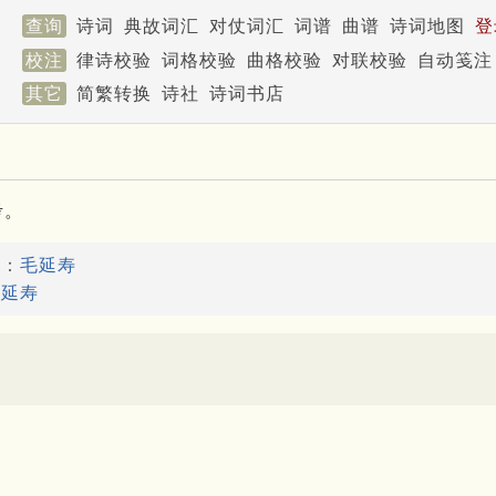
查询
诗词
典故词汇
对仗词汇
词谱
曲谱
诗词地图
登
校注
律诗校验
词格校验
曲格校验
对联校验
自动笺注
其它
简繁转换
诗社
诗词书店
考。
故：
毛延寿
：
延寿