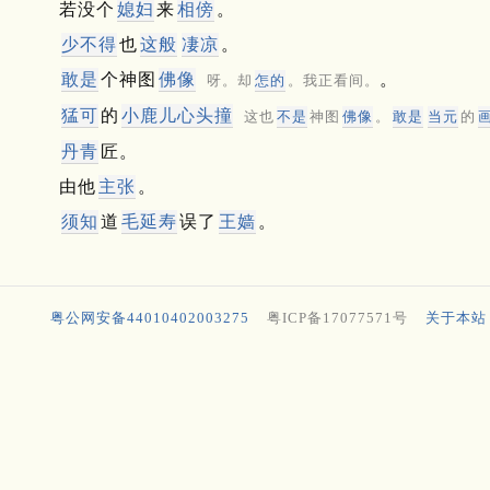
若没个
媳妇
来
相傍
。
少不得
也
这般
凄凉
。
敢是
个神图
佛像
。
呀。却
怎的
。我正看间。
猛可
的
小鹿儿心头撞
这也
不是
神图
佛像
。
敢是
当元
的
丹青
匠。
由他
主张
。
须知
道
毛延寿
误了
王嫱
。
粤公网安备44010402003275
粤ICP备17077571号
关于本站