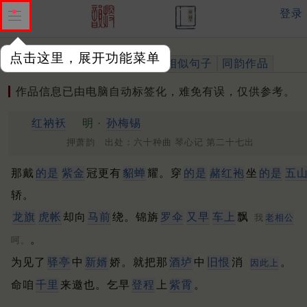
登录
点击这里，展开功能菜单
作品
标注四声
出处、引用
相似句子
同韵作品
作品信息已由电脑自动标签化，难免有误，仅供参考。
红衲袄
明 ·
孙梅锡
押萧韵 出处：六十种曲 琴心记 第二十七出
那戴
的是
紫金
冠更有
貂蝉
耀。穿
的是
赭红袍
坐
的是
五
轿。
龙旗
虎帐
却向
马前
绕。锦旃
罗伞
又早
车上
飘
我
老相公
。
呵。
为见了
驿亭
中
新婿
娇。就把那
酒垆
中
旧恨
消
。
因此上
命咱
千里
来邀也。乞早
登程
上
紫霄
。