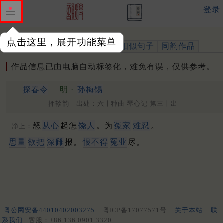
登录
点击这里，展开功能菜单
作品
标注四声
出处、引用
相似句子
同韵作品
作品信息已由电脑自动标签化，难免有误，仅供参考。
探春令
明 ·
孙梅锡
押轸韵 出处：六十种曲 琴心记 第三十出
怒
从心
起怎
饶人
。为
冤家
难忍
。
净上：
思量
欲把
深雠
报。
恨不得
冤业
尽。
粤公网安备44010402003275
粤ICP备17077571号
关于本站
联
系我们
客服：+86 136 0901 3320