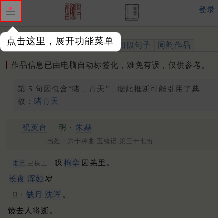
登录
点击这里，展开功能菜单
作品
标注四声
出处、引用
相似句子
同韵作品
作品信息已由电脑自动标签化，难免有误，仅供参考。
第 5 句因包含“睹，青天”，据此推断可能引用了典
故：
睹青天
祝英台
明 ·
朱鼎
出处：六十种曲 玉镜记 第三十七出
叹
拘挛
囚羌里。
老旦
丑扶上：
长夜
浑如
岁。
缺月
沈晖
。
旦：
镜去人将逝。