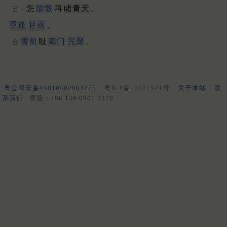
怎
能彀
再
睹青天
。
丑：
重逢
甘雨
。
雪前
耻
阖门
完聚
。
合
粤公网安备44010402003275
粤ICP备17077571号
关于本站
联
系我们
客服：+86 136 0901 3320