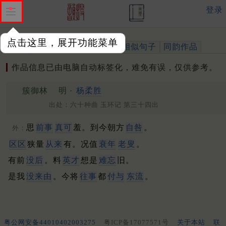
登录
点击这里，展开功能菜单
作品
标注四声
出处、引用
相似句子
同韵作品
作品信息已由电脑自动标签化，难免有误，仅供参考。
簇御林
明 ·
杨柔胜
出处：六十种曲 玉环记 第三十四出
思
前事
真可
羞。到今朝方
自咎
。
外：
区区
狭量
从来
有。况值
衰年
老叟
。
有前
没后
。料
英才
想是
难忘
旧。
是我
没来由
。今将
往事
都
付与
东流
。
粤公网安备44010402003275
粤ICP备17077571号
关于本站
联