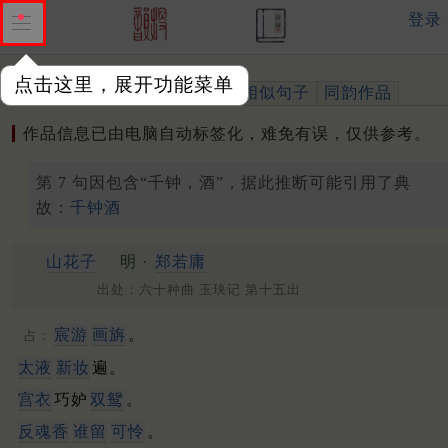
登录
点击这里，展开功能菜单
作品
标注四声
出处、引用
相似句子
同韵作品
作品信息已由电脑自动标签化，难免有误，仅供参考。
第 7 句因包含“千钟，酒”，据此推断可能引用了典
故：
千钟酒
山花子
明 ·
郑若庸
出处：六十种曲 玉玦记 第十五出
宸游
画旃
。
占：
太液
新妆
遍。
宫衣
巧妒
双鸳
。
反魂香
谁留
可怜
。