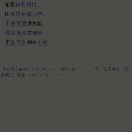
还看
解语
婵娟
。
比
名花
青娥
少年
。
千钟
美酒
供笑喧。
红颜
萎谢
空
自怜
。
不信
天台
别有
神仙
。
粤公网安备44010402003275
粤ICP备17077571号
关于本站
联
系我们
客服：+86 136 0901 3320