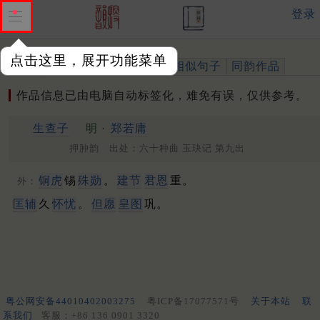
登录
点击这里，展开功能菜单
作品
标注四声
出处、引用
相似句子
同韵作品
作品信息已由电脑自动标签化，难免有误，仅供参考。
生查子
明 ·
郑若庸
押肿韵 出处：六十种曲 玉玦记 第九出
铜虎
锡
殊勋
。
建节
君恩
重。
外：
匡辅
久
怀忧
。
但愿
皇图
巩。
粤公网安备44010402003275
粤ICP备17077571号
关于本站
联
系我们
客服：+86 136 0901 3320