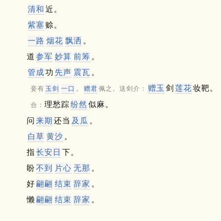
清和
近。
紫塞
赊。
一路
烟花
飘洒
。
道
参军
妙算
前筹
。
管成
功
先声
震瓦
。
赠玉
剑
莲花
妆靶。
妾有
玉剑
一口
。
赠君
佩之。送剑介：
理愁踪
纷然
似麻。
合：
问
来期
还当
及瓜
。
白草
黄沙
。
指
长安
日
下。
盼
不到
片心
无那
。
好
翩翩
结束
辞家
。
懒
翩翩
结束
辞家
。