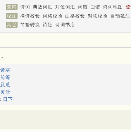
查询
诗词
典故词汇
对仗词汇
词谱
曲谱
诗词地图
登
校注
律诗校验
词格校验
曲格校验
对联校验
自动笺注
其它
简繁转换
诗社
诗词书店
考。
：
紫塞
：
前筹
：
及瓜
：
黄沙
：
日下