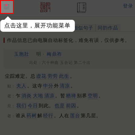
登录
点击这里，展开功能菜单
作品
标注四声
出处、引用
相似句子
同韵作品
作品信息已由电脑自动标签化，难免有误，仅供参考。
玉胞肚
明 ·
梅鼎祚
出处：六十种曲 玉合记 第二十出
尘踪难定。总
虚花
劳劳
此生
。
夫人
。这寺
中分
外
清凉
。
贴：
乍
消炎
大地
清凉
。暂
栖禅
别界
空明
。
老：
我们
今日
到此。
也是
前因
。
旦：
谁从
药树
解
经行
。人在
莲台
第几层。
老：