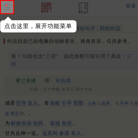
登录
点击这里，展开功能菜单
作品
标注四声
出处、引用
相似句子
同韵作品
作品信息已由电脑自动标签化，难免有误，仅供参考。
第 7 句因包含“三径”，据此推断可能引用了典故：
三
径
雁过南楼
明 ·
许自昌
出处：六十种曲 水浒记 第十七出
感君
交存
故人
。肯
临岐
引手
殷勤
小弟
们
此举
。也
不专
为
。
须
财宝
哩。
为
豺狼当涂
扰民
。
英雄
发愤
。
甘共丛神一逞。
这其间
参谋
有人
。