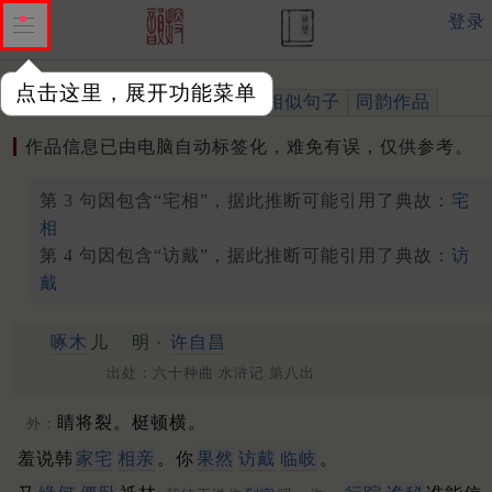
登录
点击这里，展开功能菜单
作品
标注四声
出处、引用
相似句子
同韵作品
作品信息已由电脑自动标签化，难免有误，仅供参考。
第 3 句因包含“宅相”，据此推断可能引用了典故：
宅
相
第 4 句因包含“访戴”，据此推断可能引用了典故：
访
戴
啄木
儿
明 ·
许自昌
出处：六十种曲 水浒记 第八出
睛将裂。梃顿横。
外：
羞说韩
家宅
相亲
。你
果然
访戴
临岐
。