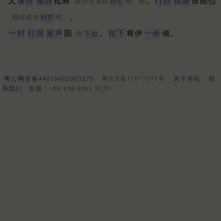
又
缘何
僵卧
祗林
。
行踪
诡秘
谁能信
我待不送你
到官
呵。你
。
我待送你
到官
呵。
一时
柱国
家声
陨
。
杖下
将伊
一命
倾。
到
不如
粤公网安备44010402003275
粤ICP备17077571号
关于本站
联
系我们
客服：+86 136 0901 3320