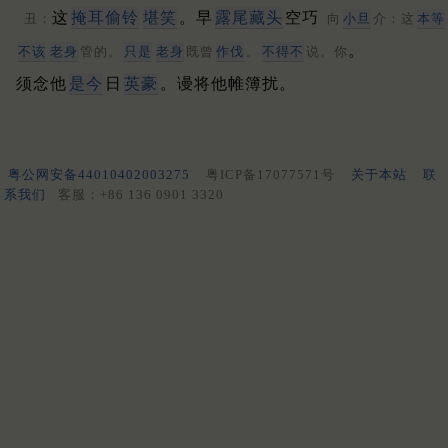
这
掩耳偷铃
堪笑
。早
露尾藏头
空巧
丑：
向
小旦
介：这
本等
。
不该
老身
管的。
只是
老身
既曾
作伐
。
不得不
说。你
须念他
是今
日
英豪
。谩将他帷簿扰。
粤公网安备44010402003275
粤ICP备17077571号
关于本站
联
系我们
客服：+86 136 0901 3320