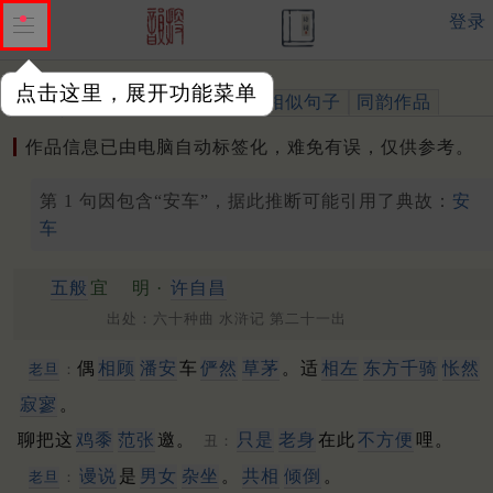
登录
点击这里，展开功能菜单
作品
标注四声
出处、引用
相似句子
同韵作品
作品信息已由电脑自动标签化，难免有误，仅供参考。
第 1 句因包含“安车”，据此推断可能引用了典故：
安
车
五般
宜
明 ·
许自昌
出处：六十种曲 水浒记 第二十一出
偶
相顾
潘安
车
俨然
草茅
。适
相左
东方千骑
怅然
老旦
：
寂寥
。
聊把这
鸡黍
范
张
邀。
只是
老身
在此
不方便
哩。
丑：
谩说
是
男女
杂坐
。
共相
倾倒
。
老旦
：