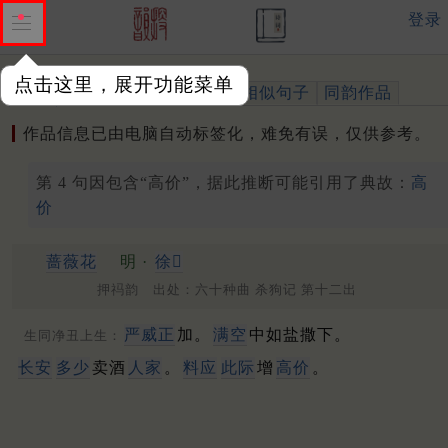
登录
点击这里，展开功能菜单
作品
标注四声
出处、引用
相似句子
同韵作品
作品信息已由电脑自动标签化，难免有误，仅供参考。
第 4 句因包含“高价”，据此推断可能引用了典故：
高
价
蔷薇花
明 ·
徐𤱻
押祃韵 出处：六十种曲 杀狗记 第十二出
严
威
正
加。
满空
中如盐撒下。
生同净丑上生：
长安
多少
卖酒
人家
。
料应
此际
增
高价
。