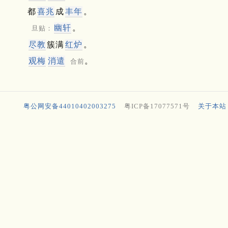
都
喜兆
成
丰年
。
幽轩
。
旦贴：
尽教
簇满
红炉
。
观梅
消遣
。
合前
粤公网安备44010402003275
粤ICP备17077571号
关于本站