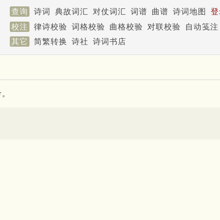
查询
诗词
典故词汇
对仗词汇
词谱
曲谱
诗词地图
登
校注
律诗校验
词格校验
曲格校验
对联校验
自动笺注
其它
简繁转换
诗社
诗词书店
考。