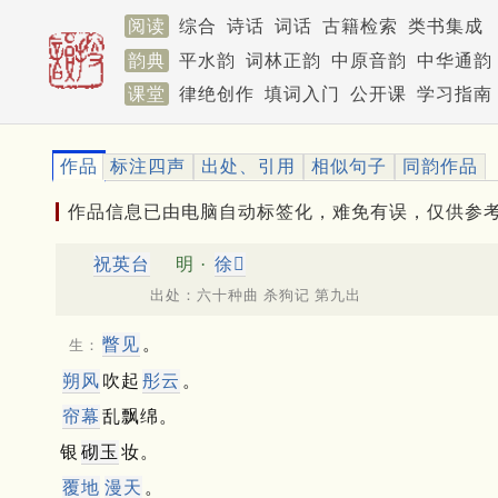
阅读
综合
诗话
词话
古籍检索
类书集成
韵典
平水韵
词林正韵
中原音韵
中华通韵
课堂
律绝创作
填词入门
公开课
学习指南
作品
标注四声
出处、引用
相似句子
同韵作品
作品信息已由电脑自动标签化，难免有误，仅供参
祝英台
明 ·
徐𤱻
出处：六十种曲 杀狗记 第九出
瞥见
。
生：
朔风
吹起
彤云
。
帘幕
乱飘绵。
银
砌玉
妆。
覆地
漫天
。