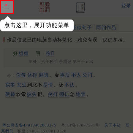
登录
点击这里，展开功能菜单
作品
标注四声
出处、引用
相似句子
同韵作品
作品信息已由电脑自动标签化，难免有误，仅供参考。
好
姐姐
明 ·
徐𤱻
出处：六十种曲 杀狗记 第三十五出
你每
休得
避隐
。虚
事后
不入
公门
。
外：
实事
怎生
到此不
尽情
。还
不认
。
硬棒
软索
披头
棍。
拷打
掤扒
怎
地禁
。
粤公网安备44010402003275
粤ICP备17077571号
关于本站
联
系我们
客服：+86 136 0901 3320