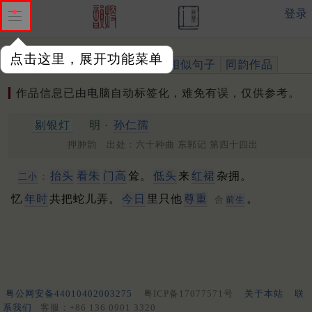
登录
点击这里，展开功能菜单
作品
标注四声
出处、引用
相似句子
同韵作品
作品信息已由电脑自动标签化，难免有误，仅供参考。
剔银灯
明 ·
孙仁孺
押肿韵 出处：六十种曲 东郭记 第四十四出
抬头
看朱
门高
耸。
低头
来
红裙
杂拥。
二小
：
忆
年时
共把蛇儿弄。
今日
里只他
尊重
。
合
前生
粤公网安备44010402003275
粤ICP备17077571号
关于本站
联
系我们
客服：+86 136 0901 3320