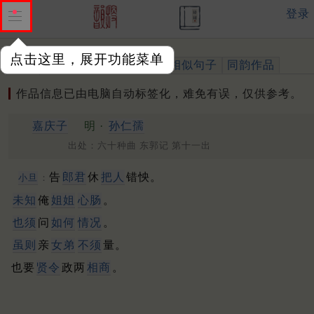
登录
点击这里，展开功能菜单
作品
标注四声
出处、引用
相似句子
同韵作品
作品信息已由电脑自动标签化，难免有误，仅供参考。
嘉庆子
明 ·
孙仁孺
出处：六十种曲 东郭记 第十一出
告
郎君
休
把人
错怏。
小旦
：
未知
俺
姐姐
心肠
。
也须
问
如何
情况
。
虽则
亲
女弟
不须
量。
也要
贤令
政两
相商
。