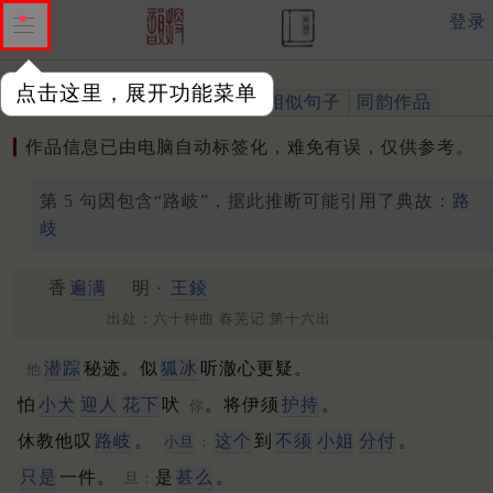
登录
点击这里，展开功能菜单
作品
标注四声
出处、引用
相似句子
同韵作品
作品信息已由电脑自动标签化，难免有误，仅供参考。
第 5 句因包含“路岐”，据此推断可能引用了典故：
路
歧
香
遍满
明 ·
王錂
出处：六十种曲 春芜记 第十六出
潜踪
秘迹。似
狐冰
听澈心更疑。
他
怕
小犬
迎人
花下
吠
。将伊须
护持
。
你
休教他叹
路岐
。
这个
到
不须
小姐
分付
。
小旦
：
只是
一件。
是
甚么
。
旦：