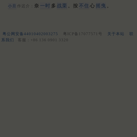
奈
一时
多
战栗
。按
不住
心
摇曳
。
小旦
作迟介：
粤公网安备44010402003275
粤ICP备17077571号
关于本站
联
系我们
客服：+86 136 0901 3320