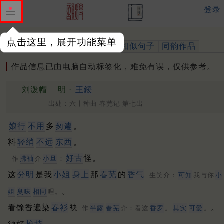
登录
点击这里，展开功能菜单
作品
标注四声
出处、引用
相似句子
同韵作品
作品信息已由电脑自动标签化，难免有误，仅供参考。
刘泼帽
明 ·
王錂
出处：六十种曲 春芜记 第七出
娘行
不用
多
匆遽
。
料
轻绡
不远
东西
。
好古
怪。
作
拂袖
介
小旦
：
这
分明
是我
小姐
身上
那
春芜
的
香气
生笑介：
可知
我与你
小
。
姐
臭味
相同
哩。
看馀香遍染
春衫
袂
。
作
半露
春芜
介：看这
香罗
。
其实
可爱
。