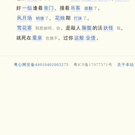
好
一似
逢着
丧门
。撞着
吊客
。
掀翻
了
风月场
。
花烛
期
。
销缴
了
打抹
了
莺花寨
。是敲人
脑髓
的活
妖怪
。
我那娘呵。你
我
就死在
重泉
。过你
这般
业债
。
也饶不
粤公网安备44010402003275
粤ICP备17077571号
关于本站