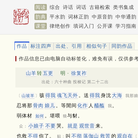
阅读
综合
诗话
词话
古籍检索
类书集成
韵典
平水韵
词林正韵
中原音韵
中华通韵
课堂
律绝创作
填词入门
公开课
学习指南
作品
标注四声
出处、引用
相似句子
同韵作品
作品信息已由电脑自动标签化，难免有误，仅供参
山羊
转
五更
明 ·
徐复祚
出处：六十种曲 投梭记 第二十二出
骇
得我
魂飞天外
。送
得我
身沈
大海
〔
山坡羊
〕
我那
忍将那
骨肉
娘儿
。等閒间
化作
人
醯醢
。
我
弱体材
。堪喂
与豺。
如何
狼
小娘子
不要
哭。
就是
观世音
来。
众：
也救
不得
你了。
叫
不彻
落伽山
救苦
的
观自在
贴：
〔