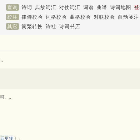
查询
诗词
典故词汇
对仗词汇
词谱
曲谱
诗词地图
登
校注
律诗校验
词格校验
曲格校验
对联校验
自动笺注
其它
简繁转换
诗社
诗词书店
考。
。
娘呵。
。
五更转
〕