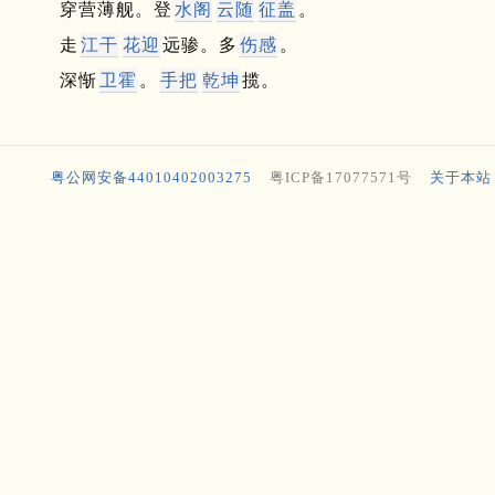
穿营薄舰。登
水阁
云随
征盖
。
走
江干
花迎
远骖。多
伤感
。
深惭
卫霍
。
手把
乾坤
揽。
粤公网安备44010402003275
粤ICP备17077571号
关于本站