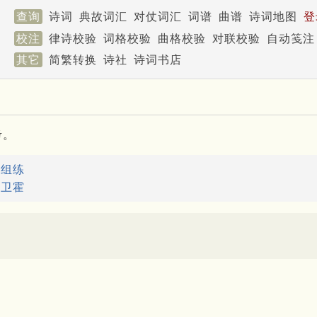
查询
诗词
典故词汇
对仗词汇
词谱
曲谱
诗词地图
登
校注
律诗校验
词格校验
曲格校验
对联校验
自动笺注
其它
简繁转换
诗社
诗词书店
考。
：
组练
：
卫霍