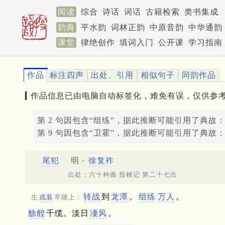
阅读
综合
诗话
词话
古籍检索
类书集成
韵典
平水韵
词林正韵
中原音韵
中华通韵
课堂
律绝创作
填词入门
公开课
学习指南
作品
标注四声
出处、引用
相似句子
同韵作品
作品信息已由电脑自动标签化，难免有误，仅供参
第 2 句因包含“组练”，据此推断可能引用了典故
第 9 句因包含“卫霍”，据此推断可能引用了典故
尾犯
明 ·
徐复祚
出处：六十种曲 投梭记 第二十七出
转战
到
龙潭
。
组练
万人
。
生
戎装
卒随上：
艅艎
千缆。淡日
凄风
。