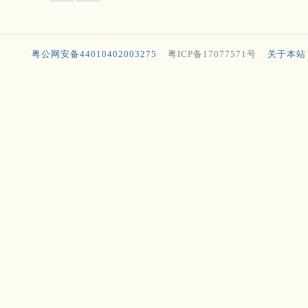
粤公网安备44010402003275
粤ICP备17077571号
关于本站