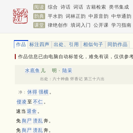
阅读
综合
诗话
词话
古籍检索
类书集成
韵典
平水韵
词林正韵
中原音韵
中华通韵
课堂
律绝创作
填词入门
公开课
学习指南
作品
标注四声
出处、引用
相似句子
同韵作品
作品信息已由电脑自动标签化，难免有误，仅供参
水底鱼
儿
明 ·
陆采
出处：六十种曲 怀香记 第三十六出
休得
强横
。
净：
侵凌
至
不仁
。
速当
退舍
。
免
舆尸
溃乱
奔。
免
舆尸
溃乱
奔。