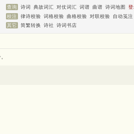
查询
诗词
典故词汇
对仗词汇
词谱
曲谱
诗词地图
登
校注
律诗校验
词格校验
曲格校验
对联校验
自动笺注
其它
简繁转换
诗社
诗词书店
考。