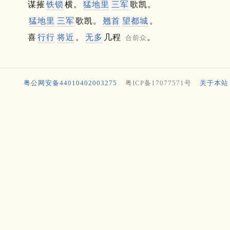
谋摧
铁锁
横。
猛地里
三军
歌凯。
猛地里
三军
歌凯。
翘首
望都城
。
喜
行行
将近
。
无多
几程
。
合前众
粤公网安备44010402003275
粤ICP备17077571号
关于本站