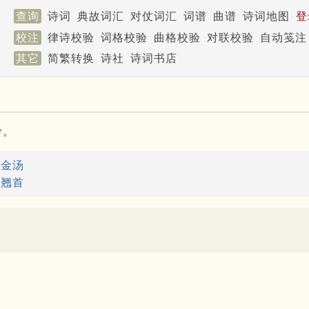
查询
诗词
典故词汇
对仗词汇
词谱
曲谱
诗词地图
登
校注
律诗校验
词格校验
曲格校验
对联校验
自动笺注
其它
简繁转换
诗社
诗词书店
考。
：
金汤
：
翘首