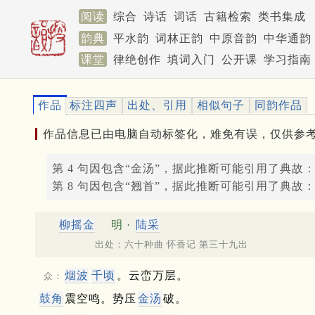
阅读
综合
诗话
词话
古籍检索
类书集成
韵典
平水韵
词林正韵
中原音韵
中华通韵
课堂
律绝创作
填词入门
公开课
学习指南
作品
标注四声
出处、引用
相似句子
同韵作品
作品信息已由电脑自动标签化，难免有误，仅供参
第 4 句因包含“金汤”，据此推断可能引用了典故
第 8 句因包含“翘首”，据此推断可能引用了典故
柳摇金
明 ·
陆采
出处：六十种曲 怀香记 第三十九出
烟波
千顷
。云峦万层。
众：
鼓角
震空鸣。势压
金汤
破。