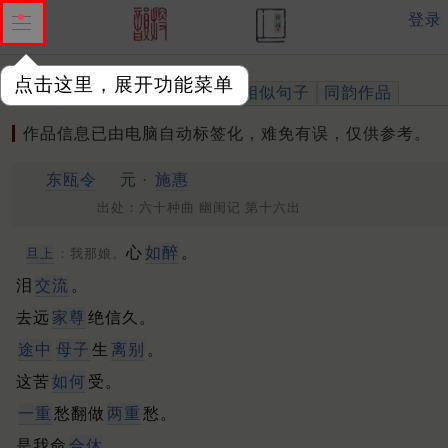
登录
点击这里，展开功能菜单
作品
标注四声
出处、引用
相似句子
同韵作品
作品信息已由电脑自动标签化，难免有误，仅供参考。
东瓯
令
元 ·
施惠
出处：六十种曲 幽闺记 第十六出
心
如醉
。
旦上
：我那娘。
泪
交流
。
去远
家尊
绝信久。
途中
母子
生
离别
。
这苦
如何
受。
一重
愁翻做
两重
愁。
是我命
合休
。