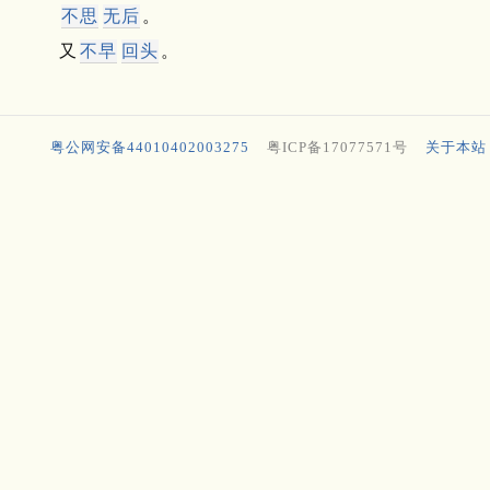
不思
无后
。
又
不早
回头
。
粤公网安备44010402003275
粤ICP备17077571号
关于本站