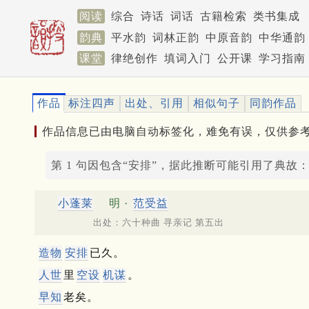
阅读
综合
诗话
词话
古籍检索
类书集成
韵典
平水韵
词林正韵
中原音韵
中华通韵
课堂
律绝创作
填词入门
公开课
学习指南
作品
标注四声
出处、引用
相似句子
同韵作品
作品信息已由电脑自动标签化，难免有误，仅供参
第 1 句因包含“安排”，据此推断可能引用了典故
小蓬莱
明 ·
范受益
出处：六十种曲 寻亲记 第五出
造物
安排
已久。
人世
里
空设
机谋
。
早知
老矣。