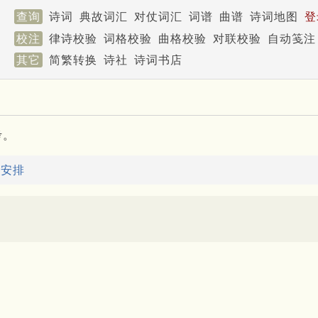
查询
诗词
典故词汇
对仗词汇
词谱
曲谱
诗词地图
登
校注
律诗校验
词格校验
曲格校验
对联校验
自动笺注
其它
简繁转换
诗社
诗词书店
考。
：
安排