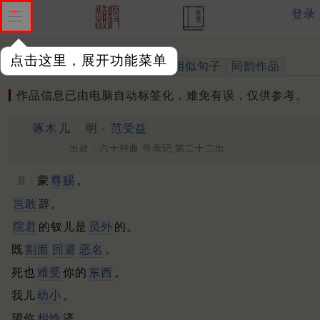
登录
点击这里，展开功能菜单
作品
标注四声
出处、引用
相似句子
同韵作品
作品信息已由电脑自动标签化，难免有误，仅供参考。
啄木
儿
明 ·
范受益
出处：六十种曲 寻亲记 第二十二出
蒙
尊赐
。
旦：
岂敢
辞。
院君
的钗儿是
员外
的。
既
割面
回避
恶名
。
死也
难受
你的
东西
。
我儿
幼小
。
望你
相怜
济。