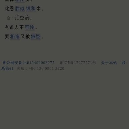
此恩
胜似
钱和
米。
泪空滴。
合：
有谁人不
可怜
。
要
相逢
又被
嫌疑
。
粤公网安备44010402003275
粤ICP备17077571号
关于本站
联
系我们
客服：+86 136 0901 3320