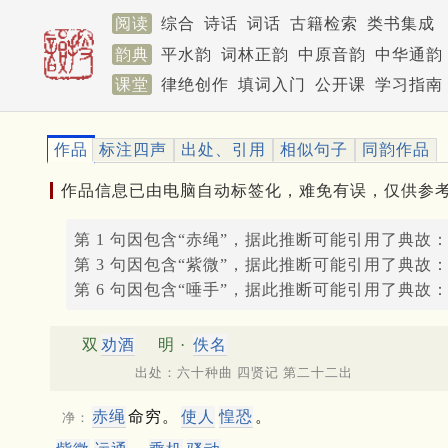
阅读
综合
诗话
词话
古籍检索
类书集成
韵典
平水韵
词林正韵
中原音韵
中华通韵
课堂
律绝创作
填词入门
公开课
学习指南
作品
标注四声
出处、引用
相似句子
同韵作品
作品信息已由电脑自动标签化，难免有误，仅供参
第 1 句因包含“赤绳”，据此推断可能引用了典故
第 3 句因包含“紫微”，据此推断可能引用了典故
第 6 句因包含“唾手”，据此推断可能引用了典故
双
劝酒
明 ·
佚名
出处：六十种曲 四贤记 第二十二出
赤绳
命穷。
使人
惶恐
。
净：