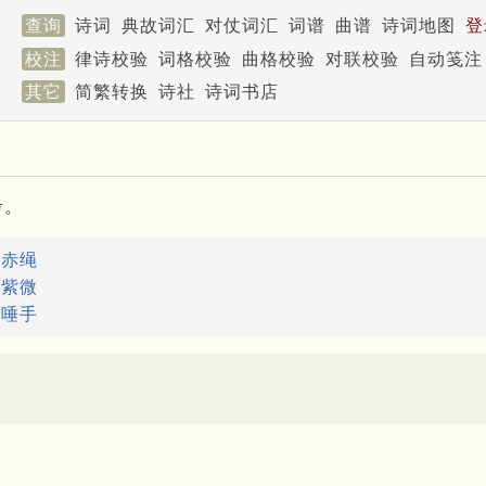
查询
诗词
典故词汇
对仗词汇
词谱
曲谱
诗词地图
登
校注
律诗校验
词格校验
曲格校验
对联校验
自动笺注
其它
简繁转换
诗社
诗词书店
考。
：
赤绳
：
紫微
：
唾手