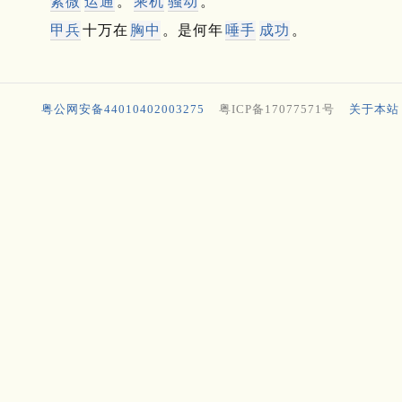
紫微
运通
。
乘机
骚动
。
甲兵
十万在
胸中
。是何年
唾手
成功
。
粤公网安备44010402003275
粤ICP备17077571号
关于本站