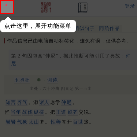
登录
点击这里，展开功能菜单
作品
标注四声
出处、引用
相似句子
同韵作品
作品信息已由电脑自动标签化，难免有误，仅供参考。
第 2 句因包含“仲尼”，据此推断可能引用了典故：
仲
尼
玉胞肚
明 ·
谢谠
出处：六十种曲 四喜记 第十五出
知言
养气
。淑
诸人
愿学
仲尼
。
怪
当年
战伐
纵横
。把
王道
魏齐
交说。
岩岩
气象
太山
齐。
性善
初开
百世
迷。