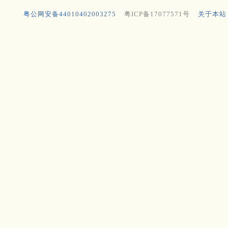
粤公网安备44010402003275
粤ICP备17077571号
关于本站