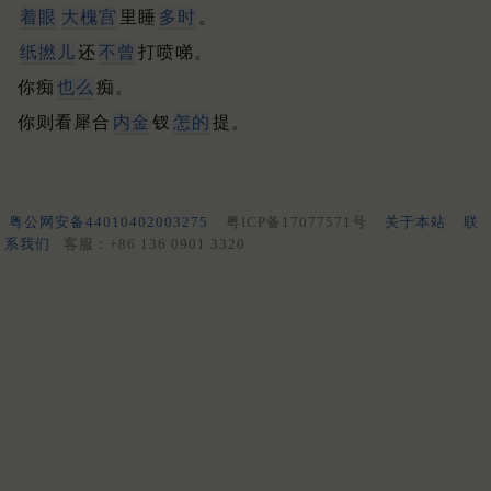
着眼
大槐宫
里睡
多时
。
纸撚儿
还
不曾
打喷㖒。
你痴
也么
痴。
你则看犀合
内金
钗
怎的
提。
粤公网安备44010402003275
粤ICP备17077571号
关于本站
联
系我们
客服：+86 136 0901 3320