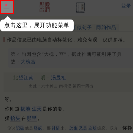
登录
点击这里，展开功能菜单
作品
标注四声
出处、引用
相似句子
同韵作品
作品信息已由电脑自动标签化，难免有误，仅供参考。
第 4 句因包含“大槐，宫”，据此推断可能引用了典
故：
大槐宫
北
望江南
明 ·
汤显祖
出处：六十种曲 南柯记 第四十四出
呀。
你则道
拔地
生天
是你的妻。
猛
抬头
在
那里
。
你挣
你说
识破
他是
蝼蚁
。那
讨情
来。
怎生
又是
这般
缠恋。叹介：