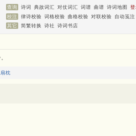
查询
诗词
典故词汇
对仗词汇
词谱
曲谱
诗词地图
登
校注
律诗校验
词格校验
曲格校验
对联校验
自动笺注
其它
简繁转换
诗社
诗词书店
考。
：
扇枕