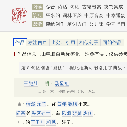
阅读
综合
诗话
词话
古籍检索
类书集成
韵典
平水韵
词林正韵
中原音韵
中华通韵
课堂
律绝创作
填词入门
公开课
学习指南
作品
标注四声
出处、引用
相似句子
同韵作品
作品信息已由电脑自动标签化，难免有误，仅供参
第 8 句因包含“扇枕”，据此推断可能引用了典故
玉胞肚
明 ·
汤显祖
出处：六十种曲 南柯记 第十八出
端然
无恙
。如
昔年
教诲
不忘。
生：
问亲
邻
兴废存亡
。叙
风烟
悲楚
哀伤
。
约
丁丑年
相见
。好了。
旦：