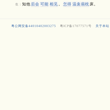
知他
后会
可能
相见
。
怎得
温衾扇枕
床。
生：
粤公网安备44010402003275
粤ICP备17077571号
关于本站