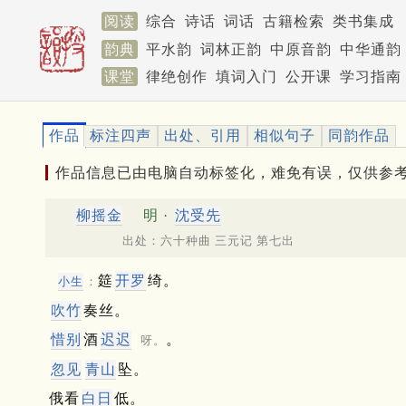
阅读
综合
诗话
词话
古籍检索
类书集成
韵典
平水韵
词林正韵
中原音韵
中华通韵
课堂
律绝创作
填词入门
公开课
学习指南
作品
标注四声
出处、引用
相似句子
同韵作品
作品信息已由电脑自动标签化，难免有误，仅供参
柳摇金
明 ·
沈受先
出处：六十种曲 三元记 第七出
筵
开罗
绮。
小生
：
吹竹
奏丝。
惜别
酒
迟迟
。
呀。
忽见
青山
坠。
俄看
白日
低。