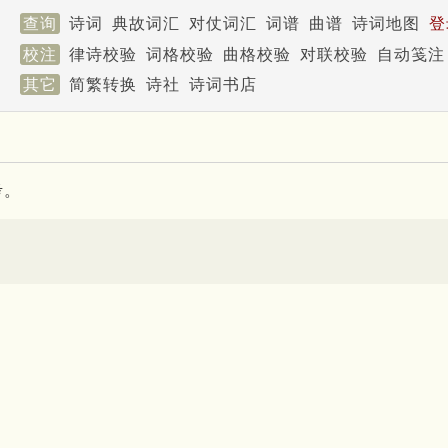
查询
诗词
典故词汇
对仗词汇
词谱
曲谱
诗词地图
登
校注
律诗校验
词格校验
曲格校验
对联校验
自动笺注
其它
简繁转换
诗社
诗词书店
考。