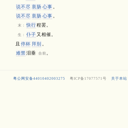
说不尽
衷肠
心事
。
说不尽
衷肠
心事
。
快行
程罢。
末：
仆子
又相催。
生：
且
停杯
拜别
。
难禁
泪垂
。
合前
粤公网安备44010402003275
粤ICP备17077571号
关于本站