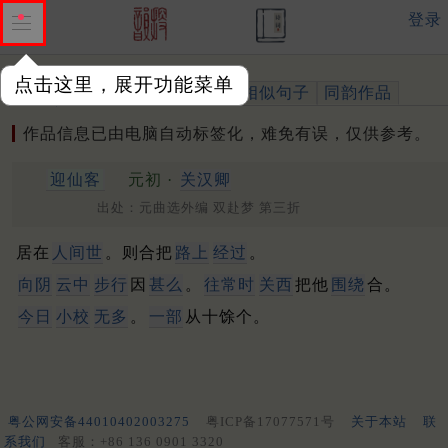
登录
点击这里，展开功能菜单
作品
标注四声
出处、引用
相似句子
同韵作品
作品信息已由电脑自动标签化，难免有误，仅供参考。
迎仙客
元初 ·
关汉卿
出处：元曲选外编 双赴梦 第三折
居在
人间世
。则合把
路上
经过
。
向阴
云中
步行
因
甚么
。
往常时
关西
把他
围绕
合。
今日
小校
无多
。
一部
从十馀个。
粤公网安备44010402003275
粤ICP备17077571号
关于本站
联
系我们
客服：+86 136 0901 3320