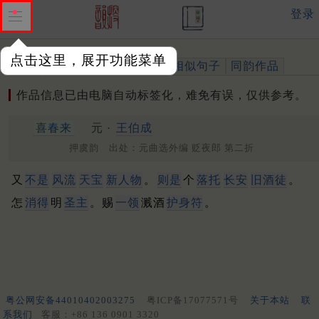
登录
点击这里，展开功能菜单
作品
标注四声
出处、引用
相似句子
同韵作品
作品信息已由电脑自动标签化，难免有误，仅供参考。
喜春来
元 ·
王伯成
押虞韵 出处：元曲选外编 贬夜郎 第二折
又
不是
风流
天宝
新人物
。
则是
个
落托
长安
旧酒徒
。
怎
消得
明
圣主
。赐
一领
溅酒
护身符
。
粤公网安备44010402003275
粤ICP备17077571号
关于本站
联
系我们
客服：+86 136 0901 3320