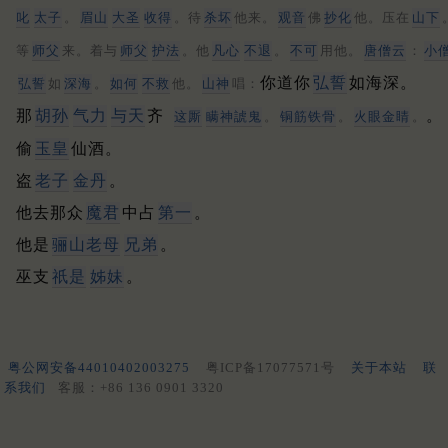
叱
太子
。
眉山
大圣
收得
。待
杀坏
他来。
观音
佛
抄化
他。压在
山下
等
师父
来。着与
师父
护法
。他
凡心
不退
。
不可
用他。
唐僧云
：
小
你道你
弘誓
如海深。
弘誓
如
深海
。
如何
不救
他。
山神
唱：
那
胡孙
气力
与天
齐
。
这厮
瞒神諕鬼
。
铜筋铁骨
。
火眼金睛
。
偷
玉皇
仙酒。
盗
老子
金丹
。
他去那众
魔君
中占
第一
。
他是
骊山老母
兄弟
。
巫支
祇是
姊妹
。
粤公网安备44010402003275
粤ICP备17077571号
关于本站
联
系我们
客服：+86 136 0901 3320