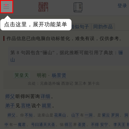
登录
点击这里，展开功能菜单
作品
标注四声
出处、引用
相似句子
同韵作品
作品信息已由电脑自动标签化，难免有误，仅供参考。
第 8 句因包含“骊山”，据此推断可能引用了典故：
骊
山
哭皇天
明初 ·
杨景贤
出处：元曲选外编 西游记 第三本 第十出
师父
听得叫罢询
详细
。
弟子
见
言绝
说个
就里
。
师父
。你
不知
。这座山是
花果山
。
山下
有
一洞
。是
紫云
罗洞
。
洞
中
有一
魔君
。
号曰通天大圣
。恼
得三
界
圣贤
。
不得
安宁
。
李天王