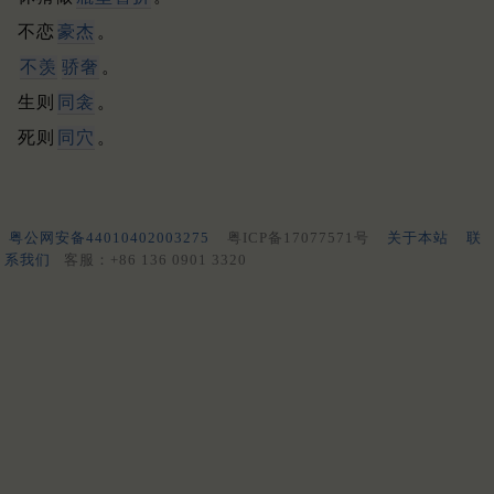
不恋
豪杰
。
不羡
骄奢
。
生则
同衾
。
死则
同穴
。
粤公网安备44010402003275
粤ICP备17077571号
关于本站
联
系我们
客服：+86 136 0901 3320