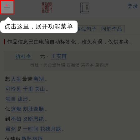
登录
点击这里，展开功能菜单
作品
标注四声
出处、引用
相似句子
同韵作品
作品信息已由电脑自动标签化，难免有误，仅供参考。
折桂令
元 ·
王实甫
出处：元曲选外编 西厢记 第四本 第四折
想
人生
最苦
离别
。
可怜见
千里
关山
。
独自
跋涉
。
似
这般
割肚牵肠
。
到
不如
义断恩绝
。
虽然
是
一时间
花残月缺
。
休猜做
瓶坠簪折
。