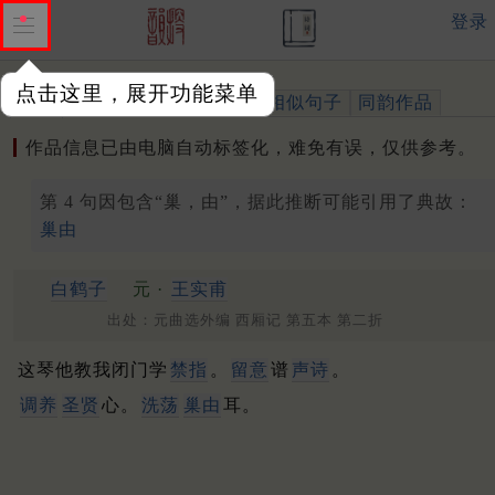
登录
点击这里，展开功能菜单
作品
标注四声
出处、引用
相似句子
同韵作品
作品信息已由电脑自动标签化，难免有误，仅供参考。
第 4 句因包含“巢，由”，据此推断可能引用了典故：
巢由
白鹤子
元 ·
王实甫
出处：元曲选外编 西厢记 第五本 第二折
这琴他教我闭门学
禁指
。
留意
谱
声诗
。
调养
圣贤
心。
洗荡
巢
由
耳。