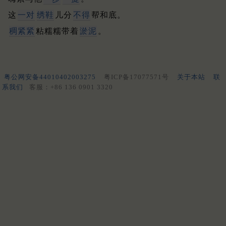
这
一对
绣鞋
儿分
不得
帮和底。
稠紧紧
粘糯糯带着
淤泥
。
粤公网安备44010402003275
粤ICP备17077571号
关于本站
联
系我们
客服：+86 136 0901 3320