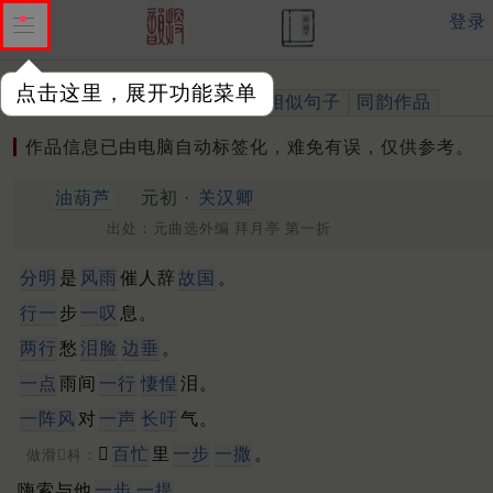
登录
点击这里，展开功能菜单
作品
标注四声
出处、引用
相似句子
同韵作品
作品信息已由电脑自动标签化，难免有误，仅供参考。
油葫芦
元初 ·
关汉卿
出处：元曲选外编 拜月亭 第一折
分明
是
风雨
催人辞
故国
。
行一
步
一叹
息。
两行
愁
泪脸
边垂
。
一点
雨间
一行
悽惶
泪。
一阵风
对
一声
长吁
气。
𡄖
百忙
里
一步
一撒
。
做滑𢬡科：
嗨索与他
一步
一提
。