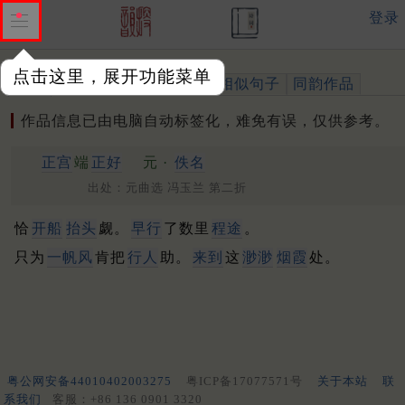
登录
点击这里，展开功能菜单
作品
标注四声
出处、引用
相似句子
同韵作品
作品信息已由电脑自动标签化，难免有误，仅供参考。
正宫
端
正好
元 ·
佚名
出处：元曲选 冯玉兰 第二折
恰
开船
抬头
觑。
早行
了数里
程途
。
只为
一帆风
肯把
行人
助。
来到
这
渺渺
烟霞
处。
粤公网安备44010402003275
粤ICP备17077571号
关于本站
联
系我们
客服：+86 136 0901 3320