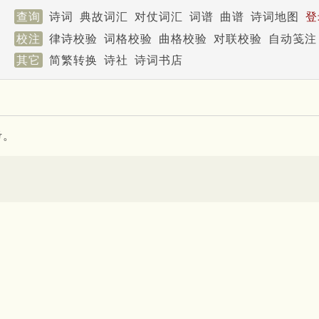
查询
诗词
典故词汇
对仗词汇
词谱
曲谱
诗词地图
登
校注
律诗校验
词格校验
曲格校验
对联校验
自动笺注
其它
简繁转换
诗社
诗词书店
考。