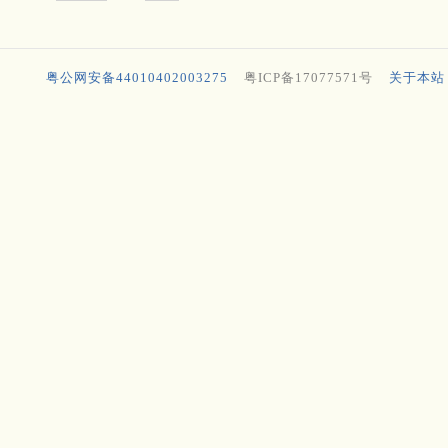
粤公网安备44010402003275
粤ICP备17077571号
关于本站