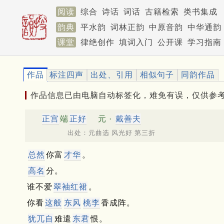
阅读
综合
诗话
词话
古籍检索
类书集成
韵典
平水韵
词林正韵
中原音韵
中华通韵
课堂
律绝创作
填词入门
公开课
学习指南
作品
标注四声
出处、引用
相似句子
同韵作品
作品信息已由电脑自动标签化，难免有误，仅供参
正宫
端
正好
元 ·
戴善夫
出处：元曲选 风光好 第三折
总然
你富
才华
。
高名
分。
谁不爱
翠袖红裙
。
你看
这般
东风
桃李
香成阵。
犹兀自
难遣
东君
恨。