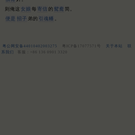
则俺这
女娘
每
寄信
的
鸳鸯
简。
便是
招子
弟的
引魂幡
。
粤公网安备44010402003275
粤ICP备17077571号
关于本站
联
系我们
客服：+86 136 0901 3320