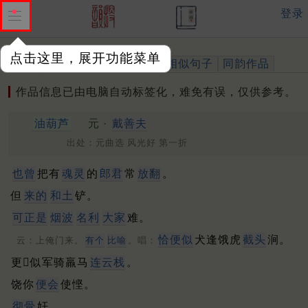
登录
点击这里，展开功能菜单
作品
标注四声
出处、引用
相似句子
同韵作品
作品信息已由电脑自动标签化，难免有误，仅供参考。
油葫芦
元 ·
戴善夫
出处：元曲选 风光好 第一折
也曾
把有
魂灵
的
郎君
常
放翻
。
但
来的
和土
铲。
可正是
烟波
名利
大家
难。
恰便似
犬逢饿虎
截头
涧。
云：上俺门来。
有个
比喻
。唱：
更𡽗似军骑羸马
连云栈
。
饶你
便会
使悭。
彻骨
奸。