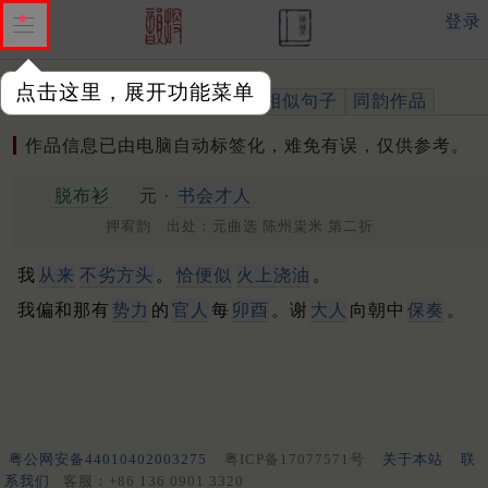
登录
点击这里，展开功能菜单
作品
标注四声
出处、引用
相似句子
同韵作品
作品信息已由电脑自动标签化，难免有误，仅供参考。
脱布衫
元 ·
书会才人
押宥韵 出处：元曲选 陈州粜米 第二折
我
从来
不劣方头
。
恰便似
火上浇油
。
我偏和那有
势力
的
官人
每
卯酉
。谢
大人
向朝中
保奏
。
粤公网安备44010402003275
粤ICP备17077571号
关于本站
联
系我们
客服：+86 136 0901 3320